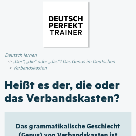
Direkt
zum
Inhalt
Deutsch lernen
„Der”, „die” oder „das”? Das Genus im Deutschen
Verbandskasten
Heißt es der, die oder
das Verbandskasten?
Das grammatikalische Geschlecht
(Genus) von Verbandskasten ist