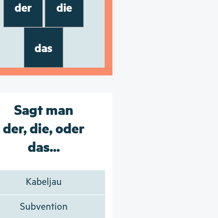
der
die
das
Sagt man
der, die, oder
das...
Kabeljau
Subvention