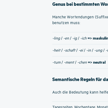
Genus bei bestimmten Wo
Manche Wortendungen (Suffixe)
benutzen muss:
=> maskuli
-ling
/
-en
/
-ig
/
-ich
-heit
/
-schaft
/
-ei
/
-in
/
-ung
/
-
=> neutral
-tum
/
-ment
/
-chen
Semantische Regeln für d
Auch die Bedeutung kann helfe
Tageszeiten, Wochentage, Monat