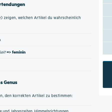
rtendungen
 zeigen, welchen Artikel du wahrscheinlich
n
=> feminin
keit
as Genus
n, den korrekten Artikel zu bestimmen:
e und Jahreszeiten, Himmelsrichtungen,