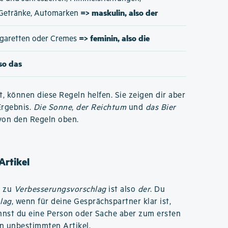
=> maskulin, also der
 Getränke, Automarken
=> feminin, also die
Zigaretten oder Cremes
lso das
t, können diese Regeln helfen. Sie zeigen dir aber
Ergebnis.
Die Sonne
,
der Reichtum
und
das Bier
von den Regeln oben.
Artikel
l zu
Verbesserungsvorschlag
ist also
der
. Du
lag
, wenn für deine Gesprächspartner klar ist,
nnst du eine Person oder Sache aber zum ersten
en unbestimmten Artikel.