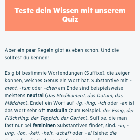
Teste dein Wissen mit unserem
Quiz
Aber ein paar Regeln gibt es eben schon. Und die
solltest du kennen!
Es gibt bestimmte Wortendungen (Suffixe), die zeigen
können, welches Genus ein Wort hat. Substantive mit
-
ment
,
-tum
oder
-chen
am Ende sind beispielsweise
meistens
neutral
(
das Medikament
,
das Datum
,
das
Mädchen
). Endet ein Wort auf
-ig
,
-ling
,
-ich
oder
-en
ist
das Wort sehr oft
maskulin
(zum Beispiel:
der Essig
,
der
Flüchtling
,
der Teppich
,
der Garten
). Suffixe, die man
fast nur bei
femininen
Substantiven findet, sind:
-in
,
-
ung
,
-ion
,
-keit
,
-heit
,
-schaft
oder
–ei
(siehe:
die