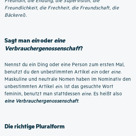
Freundin
,
die Endung
,
die Supervision
,
die
Freundlichkeit
,
die Frechheit
,
die Freundschaft
,
die
Bäckerei
).
Sagt man
ein
oder
eine
Verbrauchergenossenschaft
?
Nennst du ein Ding oder eine Person zum ersten Mal,
benutzt du den unbestimmten Artikel
ein
oder
eine
.
Maskuline und neutrale Nomen haben im Nominativ den
unbestimmten Artikel
ein
. Ist das gesuchte Wort
feminin, benutzt man stattdessen
eine
. Es heißt also
eine Verbrauchergenossenschaft
.
Die richtige Pluralform