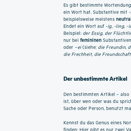
Es gibt bestimmte Wortendunge
ein Wort hat. Substantive mit
beispielsweise meistens
neutra
Endet ein Wort auf
-ig
,
-ling
,
-i
Beispiel:
der Essig
,
der Flüchtli
nur bei
femininen
Substantiven 
oder
–ei
(siehe:
die Freundin
,
d
die Frechheit
,
die Freundschaft
Der unbestimmte Artikel
Den bestimmten Artikel – also
ist, über wen oder was du spri
Sache oder Person, benutzt ma
Kennst du das Genus eines Nome
finden: Hier gibt es nur zwei V