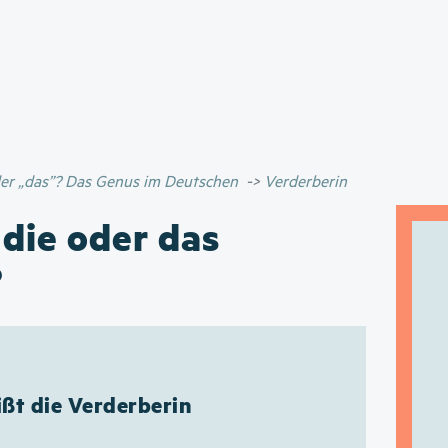
Direkt
zum
Inhalt
oder „das”? Das Genus im Deutschen
Verderberin
 die oder das
?
ißt die Verderberin