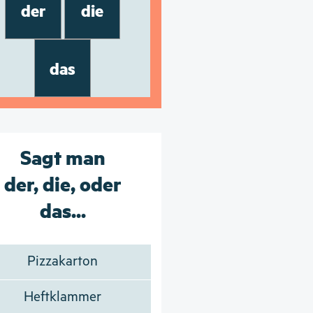
der
die
das
Sagt man
der, die, oder
das...
Pizzakarton
Heftklammer