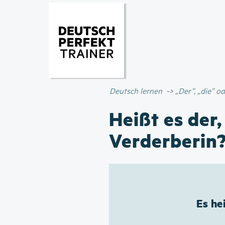
Deutsch lernen
„Der”, „die” 
Heißt es der,
Verderberin
Es he