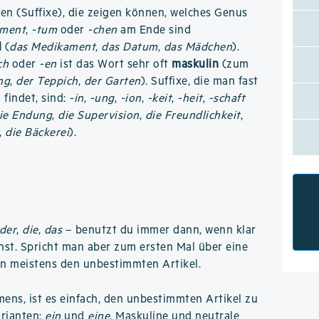
n (Suffixe), die zeigen können, welches Genus
-ment
,
-tum
oder
-chen
am Ende sind
l
(
das Medikament
,
das Datum
,
das Mädchen
).
ch
oder
-en
ist das Wort sehr oft
maskulin
(zum
ng
,
der Teppich
,
der Garten
). Suffixe, die man fast
findet, sind:
-in
,
-ung
,
-ion
,
-keit
,
-heit
,
-schaft
ie Endung
,
die Supervision
,
die Freundlichkeit
,
,
die Bäckerei
).
der
,
die
,
das
– benutzt du immer dann, wenn klar
chst. Spricht man aber zum ersten Mal über eine
n meistens den unbestimmten Artikel.
ns, ist es einfach, den unbestimmten Artikel zu
arianten:
ein
und
eine
. Maskuline und neutrale