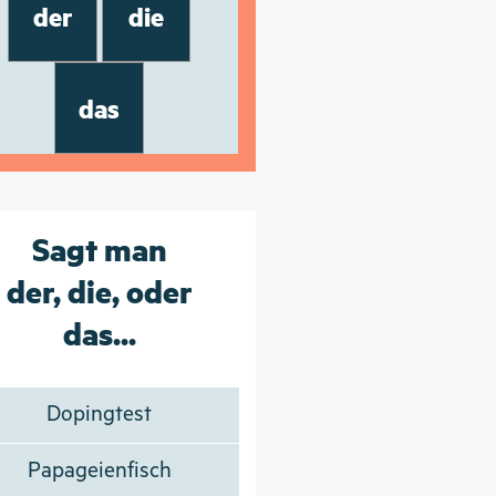
der
die
das
Sagt man
der, die, oder
das...
Dopingtest
Papageienfisch