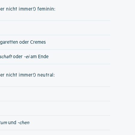
er nicht immer!) feminin:
igaretten oder Cremes
schaft
oder
-ei
am Ende
er nicht immer!) neutral:
tum
und
-chen