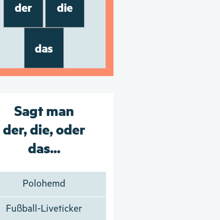
der
die
das
Sagt man
der, die, oder
das...
Polohemd
Fußball-Liveticker