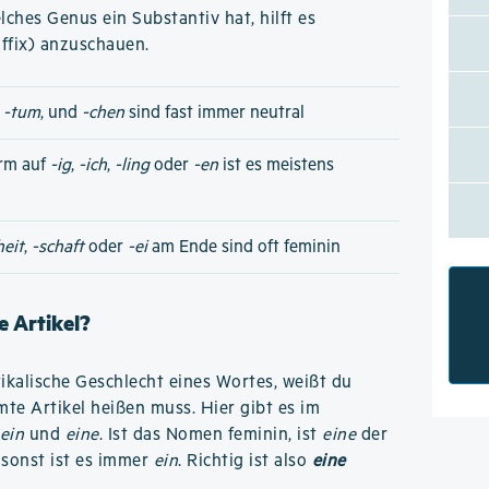
ches Genus ein Substantiv hat, hilft es
ffix) anzuschauen.
,
-tum
, und
-chen
sind fast immer neutral
rm auf
-ig
,
-ich
,
-ling
oder
-en
ist es meistens
heit
,
-schaft
oder
-ei
am Ende sind oft feminin
 Artikel?
kalische Geschlecht eines Wortes, weißt du
te Artikel heißen muss. Hier gibt es im
ein
und
eine
. Ist das Nomen feminin, ist
eine
der
 sonst ist es immer
ein
. Richtig ist also
eine