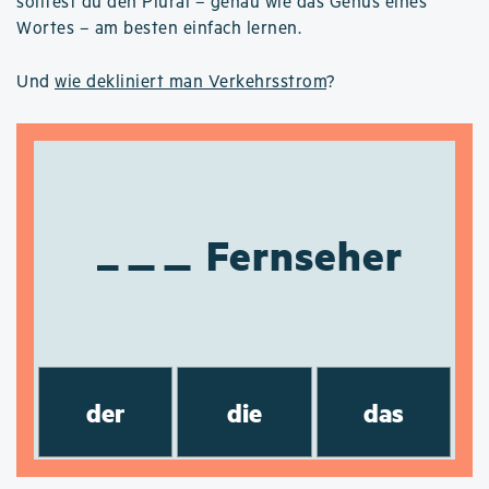
solltest du den Plural – genau wie das Genus eines
Wortes – am besten einfach lernen.
Und
wie dekliniert man Verkehrsstrom
?
Fernseher
der
die
das