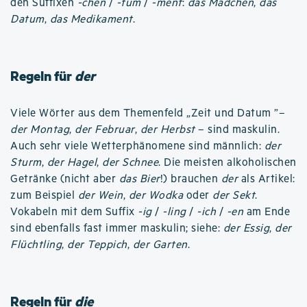
den Suffixen
-chen
/
-tum
/
-ment
:
das Mädchen
,
das
Datum
,
das Medikament
.
Regeln für
der
Viele Wörter aus dem Themenfeld „Zeit und Datum ”–
der Montag
,
der Februar
,
der Herbst
– sind maskulin.
Auch sehr viele Wetterphänomene sind männlich:
der
Sturm
,
der Hagel
,
der Schnee
. Die meisten alkoholischen
Getränke (nicht aber
das Bier
!) brauchen
der
als Artikel:
zum Beispiel
der Wein
,
der Wodka
oder
der Sekt
.
Vokabeln mit dem Suffix
-ig
/
-ling
/
-ich
/
-en
am Ende
sind ebenfalls fast immer maskulin; siehe:
der Essig
,
der
Flüchtling
,
der Teppich
,
der Garten
.
Regeln für
die