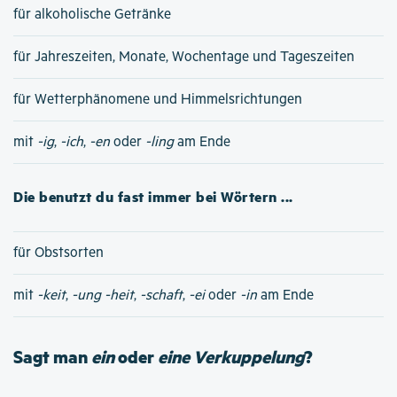
für alkoholische Getränke
für Jahreszeiten, Monate, Wochentage und Tageszeiten
für Wetterphänomene und Himmelsrichtungen
mit
-ig
,
-ich
,
-en
oder
-ling
am Ende
Die benutzt du fast immer bei Wörtern ...
für Obstsorten
mit
-keit
,
-ung
-heit
,
-schaft
,
-ei
oder
-in
am Ende
Sagt man
ein
oder
eine Verkuppelung
?