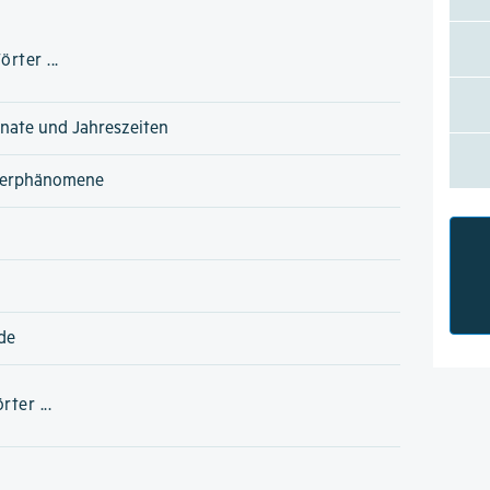
rter ...
nate und Jahreszeiten
terphänomene
de
ter ...