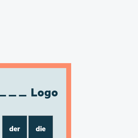
Logo
der
die