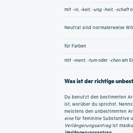
mit
-in
,
-keit
,
-ung
-heit
,
-schaft
o
Neutral sind normalerweise Wört
für Farben
mit
-ment
,
-tum
oder
-chen
am E
Was ist der richtige unbe
Du benutzt den bestimmten Art
ist, worüber du sprichst. Nenn
meistens den unbestimmten Art
eine
für feminine Substantive
Verlängerungsantrag
ist maskul
Verlängerungsantrag
.