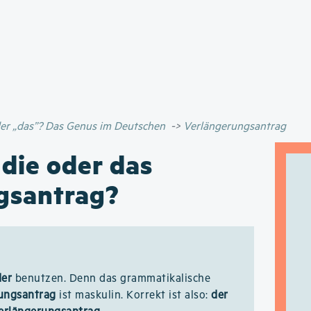
Direkt
zum
Inhalt
oder „das”? Das Genus im Deutschen
Verlängerungsantrag
 die oder das
gsantrag?
der
benutzen. Denn das grammatikalische
ungsantrag
ist maskulin. Korrekt ist also:
der