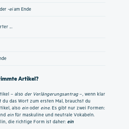
der
-ei
am Ende
er ...
nde
stimmte Artikel?
ikel – also
der Verlängerungsantrag
–, wenn klar
st du das Wort zum ersten Mal, brauchst du
ikel, also
ein
oder
eine
. Es gibt nur zwei Formen:
 und
ein
für maskuline und neutrale Vokabeln.
in, die richtige Form ist daher:
ein