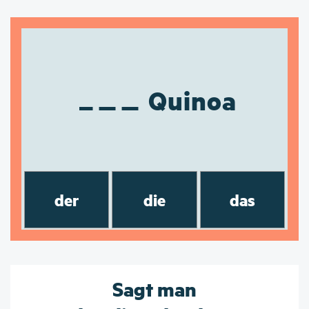
Quinoa
der
die
das
Sagt man