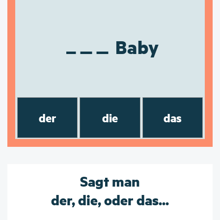
Baby
der
die
das
Sagt man
der, die, oder das...