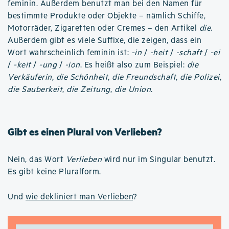
feminin. Außerdem benutzt man bei den Namen für
bestimmte Produkte oder Objekte – nämlich Schiffe,
Motorräder, Zigaretten oder Cremes – den Artikel
die
.
Außerdem gibt es viele Suffixe, die zeigen, dass ein
Wort wahrscheinlich feminin ist:
-in
/
-heit
/
-schaft
/
-ei
/
-keit
/
-ung
/
-ion
. Es heißt also zum Beispiel:
die
Verkäuferin
,
die Schönheit
,
die Freundschaft
,
die Polizei
,
die Sauberkeit
,
die Zeitung
,
die Union
.
Gibt es einen Plural von Verlieben?
Nein, das Wort
Verlieben
wird nur im Singular benutzt.
Es gibt keine Pluralform.
Und
wie dekliniert man Verlieben
?