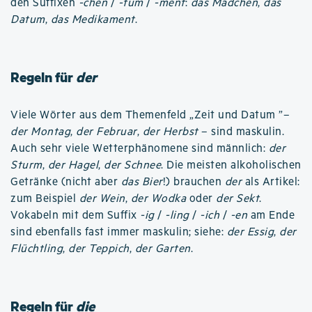
den Suffixen
-chen
/
-tum
/
-ment
:
das Mädchen
,
das
Datum
,
das Medikament
.
Regeln für
der
Viele Wörter aus dem Themenfeld „Zeit und Datum ”–
der Montag
,
der Februar
,
der Herbst
– sind maskulin.
Auch sehr viele Wetterphänomene sind männlich:
der
Sturm
,
der Hagel
,
der Schnee
. Die meisten alkoholischen
Getränke (nicht aber
das Bier
!) brauchen
der
als Artikel:
zum Beispiel
der Wein
,
der Wodka
oder
der Sekt
.
Vokabeln mit dem Suffix
-ig
/
-ling
/
-ich
/
-en
am Ende
sind ebenfalls fast immer maskulin; siehe:
der Essig
,
der
Flüchtling
,
der Teppich
,
der Garten
.
Regeln für
die