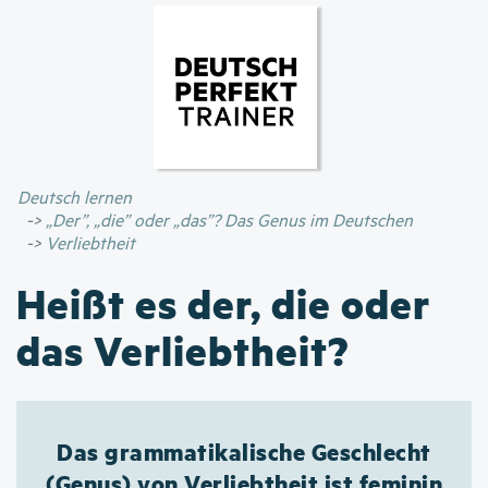
Direkt
zum
Inhalt
Deutsch lernen
„Der”, „die” oder „das”? Das Genus im Deutschen
Verliebtheit
Heißt es der, die oder
das Verliebtheit?
Das grammatikalische Geschlecht
(Genus) von Verliebtheit ist feminin