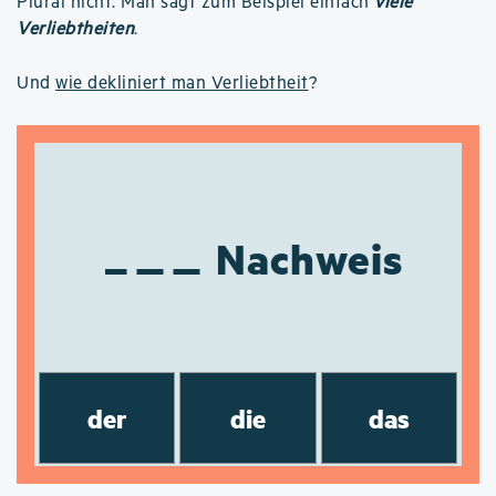
Plural nicht. Man sagt zum Beispiel einfach
viele
Verliebtheiten
.
Und
wie dekliniert man Verliebtheit
?
Nachweis
der
die
das