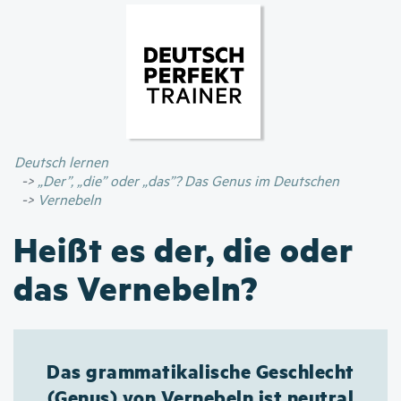
Direkt
zum
Inhalt
Deutsch lernen
„Der”, „die” oder „das”? Das Genus im Deutschen
Vernebeln
Heißt es der, die oder
das Vernebeln?
Das grammatikalische Geschlecht
(Genus) von Vernebeln ist neutral