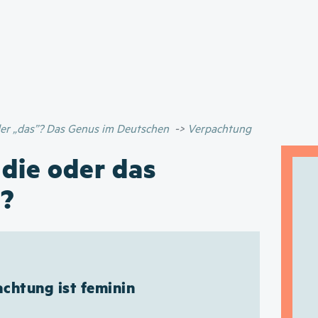
Direkt
zum
Inhalt
oder „das”? Das Genus im Deutschen
Verpachtung
 die oder das
?
chtung ist feminin