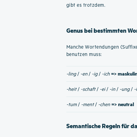
gibt es trotzdem.
Genus bei bestimmten Wo
Manche Wortendungen (Suffixe)
benutzen muss:
=> maskuli
-ling
/
-en
/
-ig
/
-ich
-heit
/
-schaft
/
-ei
/
-in
/
-ung
/
-
=> neutral
-tum
/
-ment
/
-chen
Semantische Regeln für d