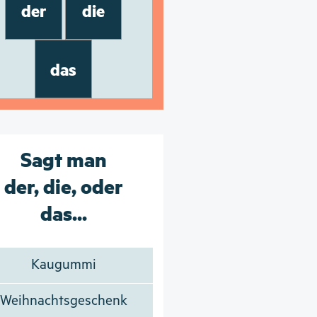
der
die
das
Sagt man
der, die, oder
das...
Kaugummi
Weihnachtsgeschenk