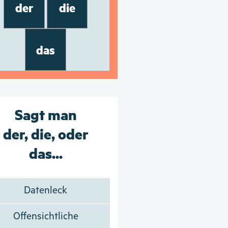
der
die
das
Sagt man
der, die, oder
das...
Datenleck
Offensichtliche