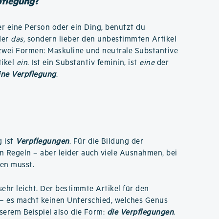
pflegung
?
r eine Person oder ein Ding, benutzt du
der
das
, sondern lieber den unbestimmten Artikel
r zwei Formen: Maskuline und neutrale Substantive
tikel
ein
. Ist ein Substantiv feminin, ist
eine
der
ine Verpflegung
.
g ist
Verpflegungen
. Für die Bildung der
n Regeln – aber leider auch viele Ausnahmen, bei
nen musst.
 sehr leicht. Der bestimmte Artikel für den
– es macht keinen Unterschied, welches Genus
nserem Beispiel also die Form:
die Verpflegungen
.