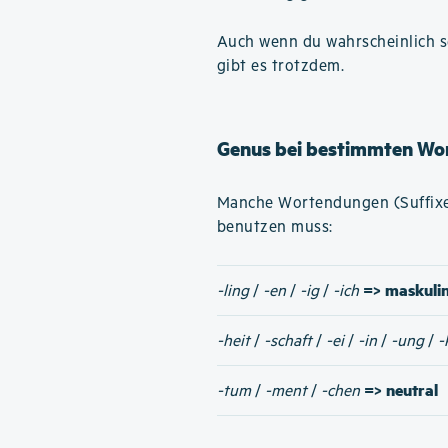
Auch wenn du wahrscheinlich se
gibt es trotzdem.
Genus bei bestimmten Wo
Manche Wortendungen (Suffixe)
benutzen muss:
=> maskuli
-ling
/
-en
/
-ig
/
-ich
-heit
/
-schaft
/
-ei
/
-in
/
-ung
/
-
=> neutral
-tum
/
-ment
/
-chen