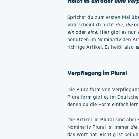
Heißt es
ein
oder
eine Ver
Sprichst du zum ersten Mal übe
wahrscheinlich nicht
der
,
die
o
ein
oder
eine
. Hier gibt es nu
benutzen im Nominativ den Ar
richtige Artikel. Es heißt also
e
Verpflegung im Plural
Die Pluralform von Verpflegun
Pluralform gibt es im Deutsche
denen du die Form einfach ler
Die Artikel im Plural sind aber
Nominativ Plural ist immer
die
das Wort hat. Richtig ist bei u