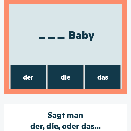
Baby
der
die
das
Sagt man
der, die, oder das...