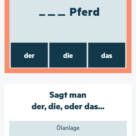
Pferd
der
die
das
Sagt man
der, die, oder das...
Ölanlage