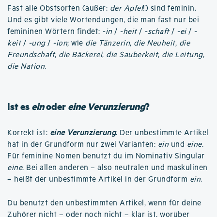
Fast alle Obstsorten (außer:
der Apfel
!) sind feminin.
Und es gibt viele Wortendungen, die man fast nur bei
femininen Wörtern findet:
-in
/
-heit
/
-schaft
/
-ei
/
-
keit
/
-ung
/
-ion
; wie
die Tänzerin
,
die Neuheit
,
die
Freundschaft
,
die Bäckerei
,
die Sauberkeit
,
die Leitung
,
die Nation
.
Ist es
ein
oder
eine Verunzierung
?
Korrekt ist:
eine Verunzierung
. Der unbestimmte Artikel
hat in der Grundform nur zwei Varianten:
ein
und
eine
.
Für feminine Nomen benutzt du im Nominativ Singular
eine
. Bei allen anderen – also neutralen und maskulinen
– heißt der unbestimmte Artikel in der Grundform
ein
.
Du benutzt den unbestimmten Artikel, wenn für deine
Zuhörer nicht – oder noch nicht – klar ist, worüber