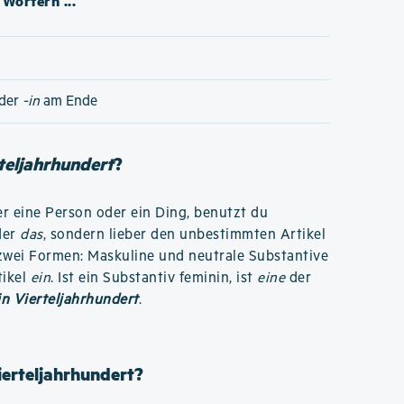
Wörtern ...
der
-in
am Ende
rteljahrhundert
?
r eine Person oder ein Ding, benutzt du
der
das
, sondern lieber den unbestimmten Artikel
r zwei Formen: Maskuline und neutrale Substantive
tikel
ein
. Ist ein Substantiv feminin, ist
eine
der
in Vierteljahrhundert
.
ierteljahrhundert?