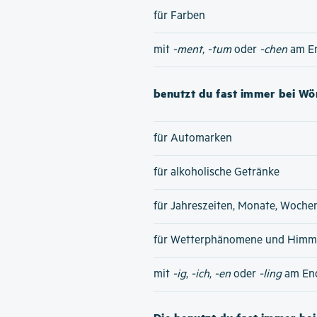
für Farben
mit
-ment
,
-tum
oder
-chen
am E
benutzt du fast immer bei Wör
für Automarken
für alkoholische Getränke
für Jahreszeiten, Monate, Woche
für Wetterphänomene und Himme
mit
-ig
,
-ich
,
-en
oder
-ling
am En