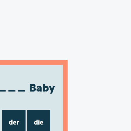
Baby
der
die