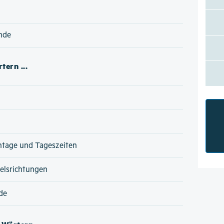
nde
tern ...
ntage und Tageszeiten
lsrichtungen
de