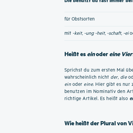
Die benutzt du fast immer bei 
für Obstsorten
mit
-keit
,
-ung
-heit
,
-schaft
,
-ei
o
Heißt es
ein
oder
eine Vie
Sprichst du zum ersten Mal übe
wahrscheinlich nicht
der
,
die
o
ein
oder
eine
. Hier gibt es nu
benutzen im Nominativ den Ar
richtige Artikel. Es heißt also
e
Wie heißt der Plural von V