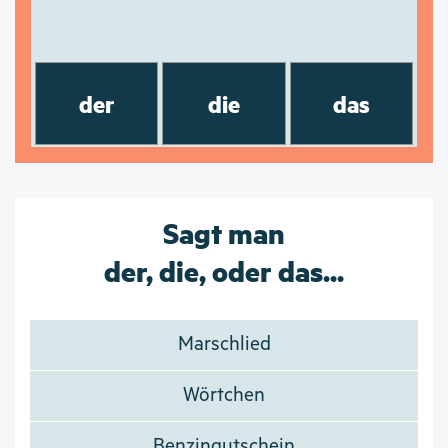
der
die
das
Sagt man
der, die, oder das...
Marschlied
Wörtchen
Benzingutschein