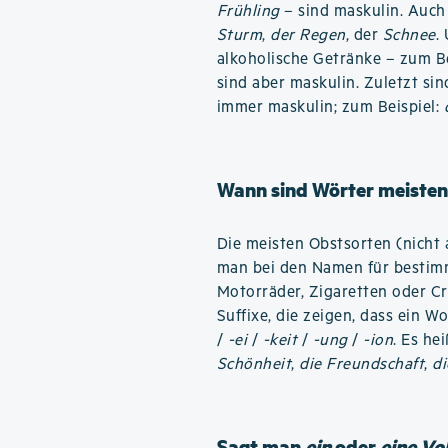
Frühling
– sind maskulin. Auch
Sturm
,
der Regen
, der
Schnee
.
alkoholische Getränke – zum B
sind aber maskulin. Zuletzt si
immer maskulin; zum Beispiel:
Wann sind Wörter meisten
Die meisten Obstsorten (nicht 
man bei den Namen für bestimm
Motorräder, Zigaretten oder C
Suffixe, die zeigen, dass ein W
/
-ei
/
-keit
/
-ung
/
-ion
. Es he
Schönheit
,
die Freundschaft
,
di
Sagt man
ein
oder
eine Vo