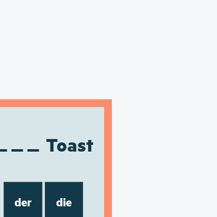
Toast
der
die