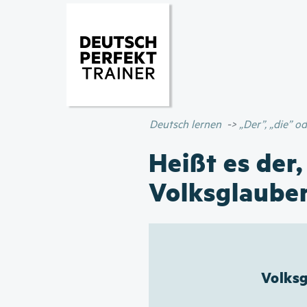
Deutsch lernen
„Der”, „die” 
Heißt es der,
Volksglaube
Volksg