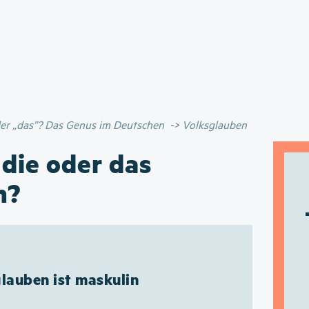
Direkt
zum
Inhalt
oder „das”? Das Genus im Deutschen
Volksglauben
 die oder das
n?
lauben ist maskulin