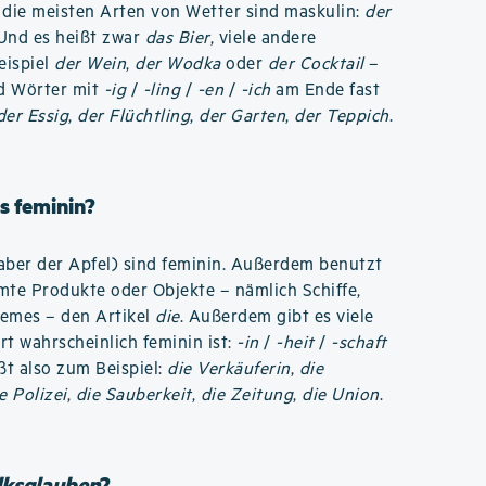
 die meisten Arten von Wetter sind maskulin:
der
 Und es heißt zwar
das Bier
, viele andere
eispiel
der Wein
,
der Wodka
oder
der Cocktail
–
nd Wörter mit
-ig
/
-ling
/
-en
/
-ich
am Ende fast
der Essig
,
der Flüchtling
,
der Garten
,
der Teppich
.
s feminin?
aber der Apfel) sind feminin. Außerdem benutzt
te Produkte oder Objekte – nämlich Schiffe,
remes – den Artikel
die
. Außerdem gibt es viele
ort wahrscheinlich feminin ist:
-in
/
-heit
/
-schaft
ißt also zum Beispiel:
die Verkäuferin
,
die
e Polizei
,
die Sauberkeit
,
die Zeitung
,
die Union
.
lksglauben
?