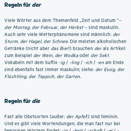
Regeln für
der
Viele Wörter aus dem Themenfeld „Zeit und Datum ”–
der Montag
,
der Februar
,
der Herbst
– sind maskulin.
Auch sehr viele Wetterphänomene sind männlich:
der
Sturm
,
der Hagel
,
der Schnee
. Die meisten alkoholischen
Getränke (nicht aber
das Bier
!) brauchen
der
als Artikel:
zum Beispiel
der Wein
,
der Wodka
oder
der Sekt
.
Vokabeln mit dem Suffix
-ig
/
-ling
/
-ich
/
-en
am Ende
sind ebenfalls fast immer maskulin; siehe:
der Essig
,
der
Flüchtling
,
der Teppich
,
der Garten
.
Regeln für
die
Fast alle Obstsorten (außer:
der Apfel
!) sind feminin.
Und es gibt viele Wortendungen, die man fast nur bei
femininen Wörtern findet:
-in
/
-heit
/
-schaft
/
-ei
/
-