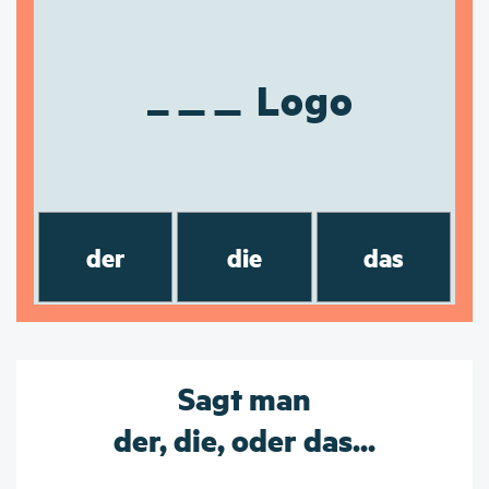
Logo
der
die
das
Sagt man
der, die, oder das...