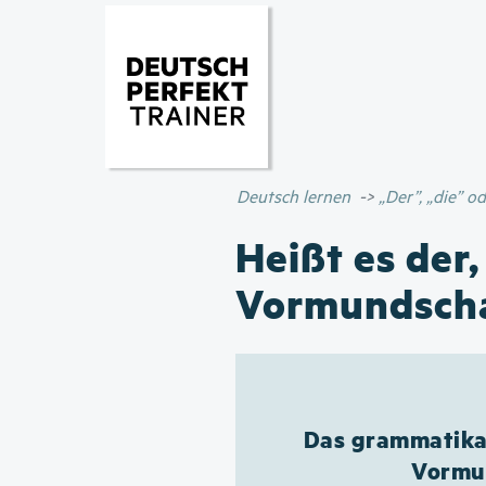
Deutsch lernen
„Der”, „die” 
Heißt es der,
Vormundsch
Das grammatikal
Vormun