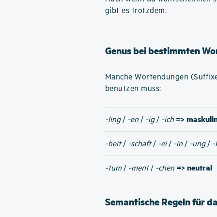
gibt es trotzdem.
Genus bei bestimmten Wo
Manche Wortendungen (Suffixe)
benutzen muss:
=> maskuli
-ling
/
-en
/
-ig
/
-ich
-heit
/
-schaft
/
-ei
/
-in
/
-ung
/
-
=> neutral
-tum
/
-ment
/
-chen
Semantische Regeln für d