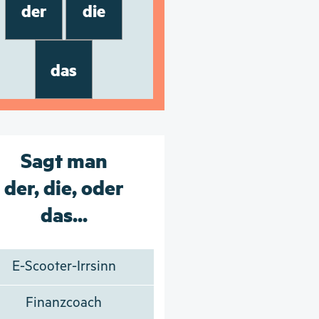
der
die
das
Sagt man
der, die, oder
das...
E-Scooter-Irrsinn
Finanzcoach