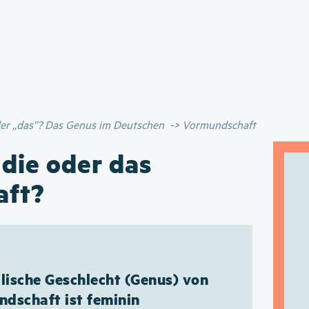
Direkt
zum
Inhalt
oder „das”? Das Genus im Deutschen
Vormundschaft
 die oder das
aft?
ische Geschlecht (Genus) von
dschaft ist feminin