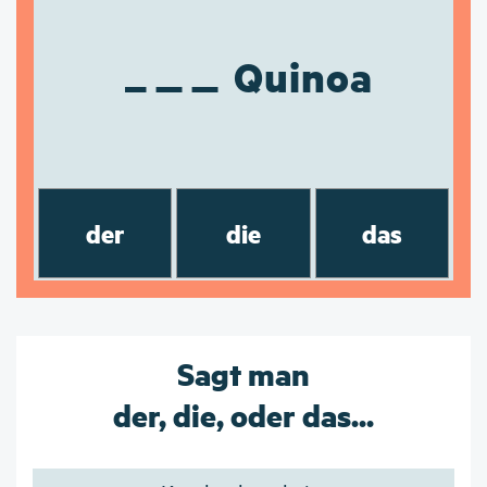
Quinoa
der
die
das
Sagt man
der, die, oder das...