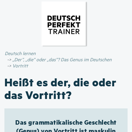
Direkt
zum
Inhalt
Deutsch lernen
„Der”, „die” oder „das”? Das Genus im Deutschen
Vortritt
Heißt es der, die oder
das Vortritt?
Das grammatikalische Geschlecht
(Genus) von Vortritt ist maskulin