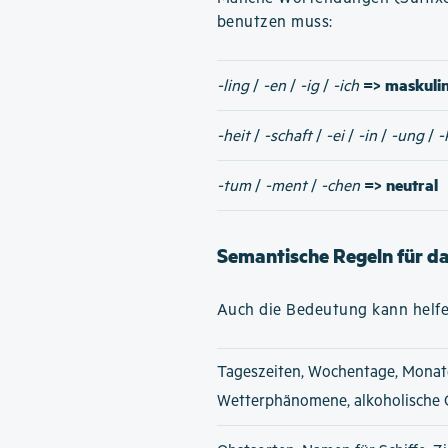
benutzen muss:
=> maskuli
-ling
/
-en
/
-ig
/
-ich
-heit
/
-schaft
/
-ei
/
-in
/
-ung
/
-
=> neutral
-tum
/
-ment
/
-chen
Semantische Regeln für d
Auch die Bedeutung kann helfe
Tageszeiten, Wochentage, Monat
Wetterphänomene, alkoholische