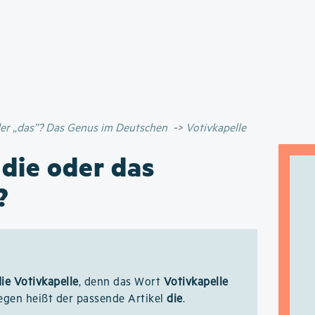
Direkt
zum
Inhalt
oder „das”? Das Genus im Deutschen
Votivkapelle
 die oder das
?
die Votivkapelle
, denn das Wort
Votivkapelle
wegen heißt der passende Artikel
die
.