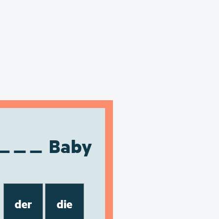
Baby
der
die