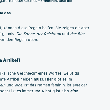
=> feminin, also die
Zigaretten oder Cremes
lso das
t, können diese Regeln helfen. Sie zeigen dir aber
Ergebnis.
Die Sonne
,
der Reichtum
und
das Bier
von den Regeln oben.
 Artikel?
kalische Geschlecht eines Wortes, weißt du
te Artikel heißen muss. Hier gibt es im
ein
und
eine
. Ist das Nomen feminin, ist
eine
der
 sonst ist es immer
ein
. Richtig ist also
eine