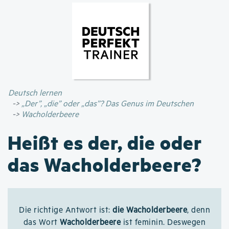
Direkt
zum
Inhalt
Deutsch lernen
„Der”, „die” oder „das”? Das Genus im Deutschen
Wacholderbeere
Heißt es der, die oder
das Wacholderbeere?
Die richtige Antwort ist:
die Wacholderbeere
, denn
das Wort
Wacholderbeere
ist feminin. Deswegen