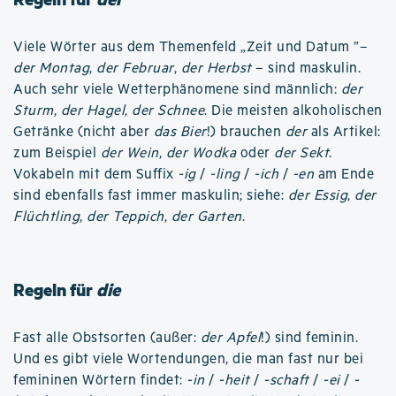
Viele Wörter aus dem Themenfeld „Zeit und Datum ”–
der Montag
,
der Februar
,
der Herbst
– sind maskulin.
Auch sehr viele Wetterphänomene sind männlich:
der
Sturm
,
der Hagel
,
der Schnee
. Die meisten alkoholischen
Getränke (nicht aber
das Bier
!) brauchen
der
als Artikel:
zum Beispiel
der Wein
,
der Wodka
oder
der Sekt
.
Vokabeln mit dem Suffix
-ig
/
-ling
/
-ich
/
-en
am Ende
sind ebenfalls fast immer maskulin; siehe:
der Essig
,
der
Flüchtling
,
der Teppich
,
der Garten
.
Regeln für
die
Fast alle Obstsorten (außer:
der Apfel
!) sind feminin.
Und es gibt viele Wortendungen, die man fast nur bei
femininen Wörtern findet:
-in
/
-heit
/
-schaft
/
-ei
/
-