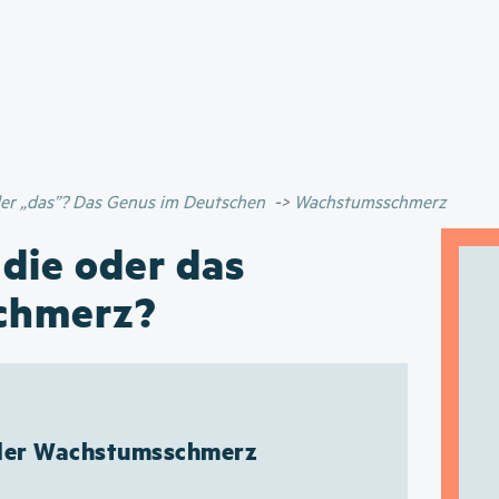
Direkt
zum
Inhalt
oder „das”? Das Genus im Deutschen
Wachstumsschmerz
 die oder das
chmerz?
 der Wachstumsschmerz