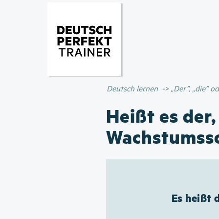
Deutsch lernen
„Der”, „die” 
Heißt es der,
Wachstumss
Es heißt