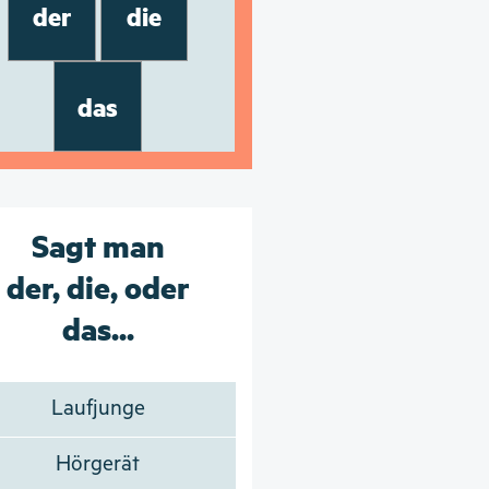
der
die
das
Sagt man
der, die, oder
das...
Laufjunge
Hörgerät