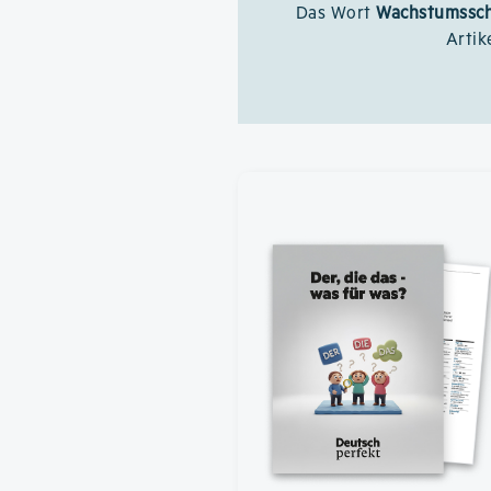
Das Wort
Wachstumssc
Artik