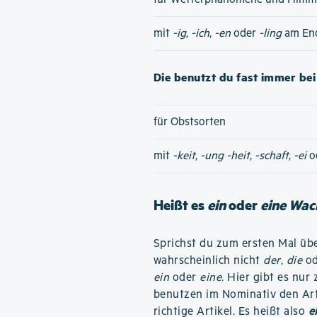
mit
-ig
,
-ich
,
-en
oder
-ling
am En
Die benutzt du fast immer bei 
für Obstsorten
mit
-keit
,
-ung
-heit
,
-schaft
,
-ei
o
Heißt es
ein
oder
eine Wa
Sprichst du zum ersten Mal übe
wahrscheinlich nicht
der
,
die
o
ein
oder
eine
. Hier gibt es nu
benutzen im Nominativ den Ar
richtige Artikel. Es heißt also
e