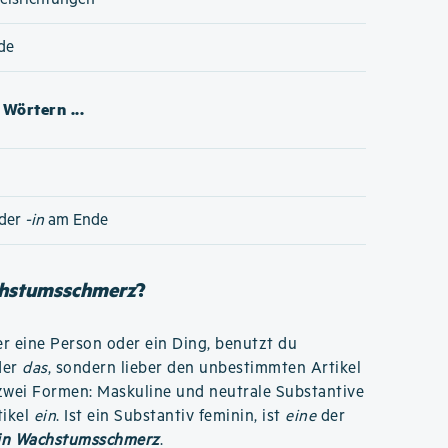
de
Wörtern ...
der
-in
am Ende
chstumsschmerz
?
r eine Person oder ein Ding, benutzt du
der
das
, sondern lieber den unbestimmten Artikel
r zwei Formen: Maskuline und neutrale Substantive
tikel
ein
. Ist ein Substantiv feminin, ist
eine
der
in Wachstumsschmerz
.