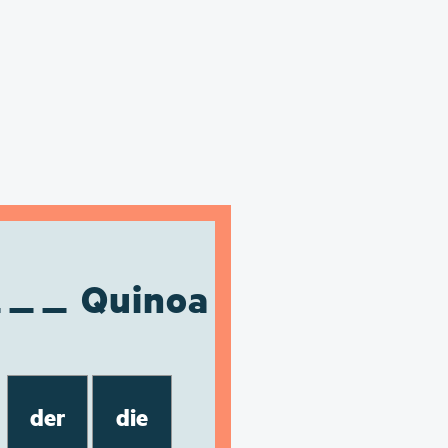
Quinoa
der
die