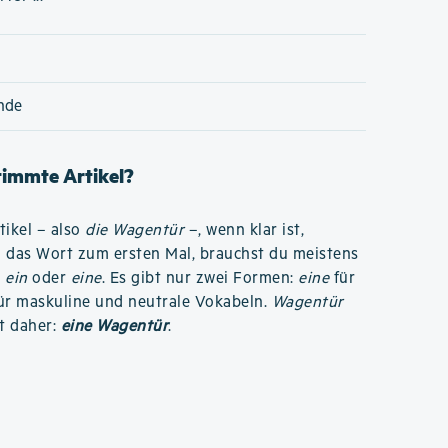
nde
stimmte Artikel?
ikel – also
die Wagentür
–, wenn klar ist,
u das Wort zum ersten Mal, brauchst du meistens
o
ein
oder
eine
. Es gibt nur zwei Formen:
eine
für
ür maskuline und neutrale Vokabeln.
Wagentür
st daher:
eine Wagentür
.