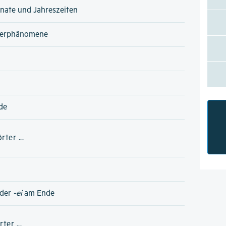
nate und Jahreszeiten
terphänomene
de
ter ...
der
-ei
am Ende
er ...