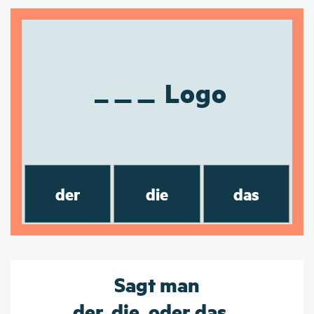
Logo
der
die
das
Sagt man
der, die, oder das...