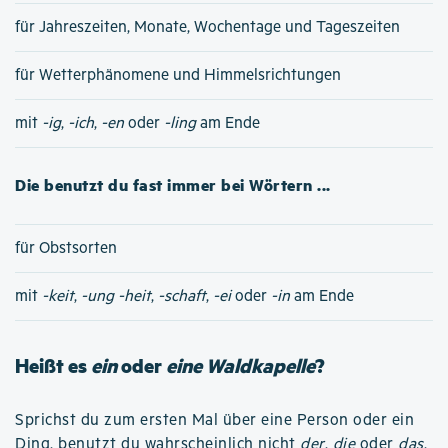
für Jahreszeiten, Monate, Wochentage und Tageszeiten
für Wetterphänomene und Himmelsrichtungen
mit
-ig
,
-ich
,
-en
oder
-ling
am Ende
Die benutzt du fast immer bei Wörtern ...
für Obstsorten
mit
-keit
,
-ung
-heit
,
-schaft
,
-ei
oder
-in
am Ende
Heißt es
ein
oder
eine Waldkapelle
?
Sprichst du zum ersten Mal über eine Person oder ein
Ding, benutzt du wahrscheinlich nicht
der
,
die
oder
das
,