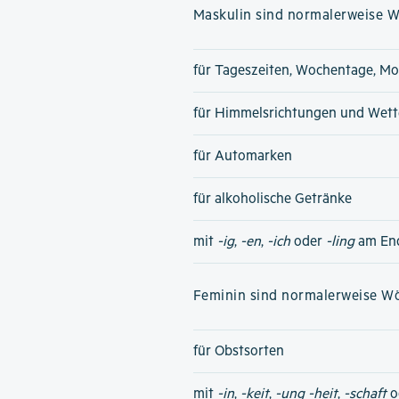
Maskulin sind normalerweise Wö
für Tageszeiten, Wochentage, Mo
für Himmelsrichtungen und Wet
für Automarken
für alkoholische Getränke
mit
-ig
,
-en
,
-ich
oder
-ling
am En
Feminin sind normalerweise Wör
für Obstsorten
mit
-in
,
-keit
,
-ung
-heit
,
-schaft
o