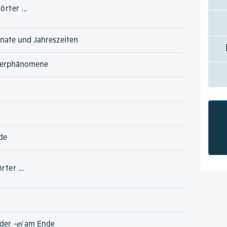
rter ...
nate und Jahreszeiten
terphänomene
de
ter ...
der
-ei
am Ende