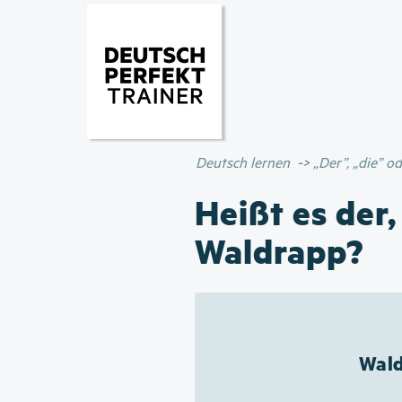
Deutsch lernen
„Der”, „die” 
Heißt es der,
Waldrapp?
Wald