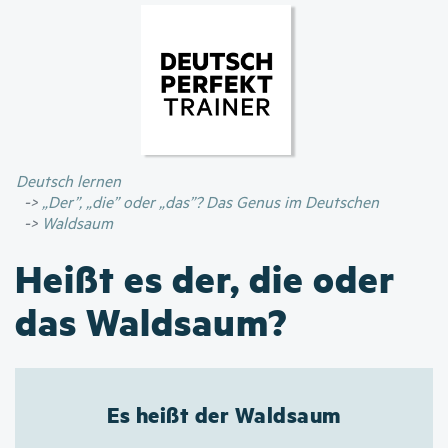
Direkt
zum
Inhalt
Deutsch lernen
„Der”, „die” oder „das”? Das Genus im Deutschen
Waldsaum
Heißt es der, die oder
das Waldsaum?
Es heißt der Waldsaum