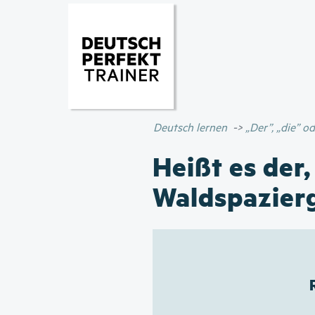
Deutsch lernen
„Der”, „die” 
Heißt es der,
Waldspazier