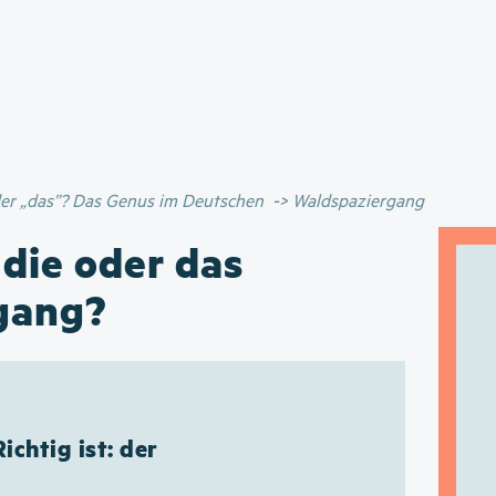
Direkt
zum
Inhalt
oder „das”? Das Genus im Deutschen
Waldspaziergang
 die oder das
gang?
Richtig ist: der