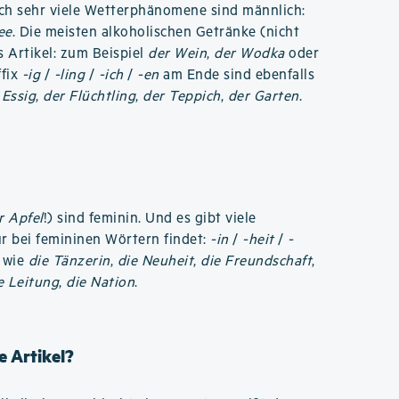
ch sehr viele Wetterphänomene sind männlich:
ee
. Die meisten alkoholischen Getränke (nicht
s Artikel: zum Beispiel
der Wein
,
der Wodka
oder
ffix
-ig
/
-ling
/
-ich
/
-en
am Ende sind ebenfalls
 Essig
,
der Flüchtling
,
der Teppich
,
der Garten
.
r Apfel
!) sind feminin. Und es gibt viele
r bei femininen Wörtern findet:
-in
/
-heit
/
-
; wie
die Tänzerin
,
die Neuheit
,
die Freundschaft
,
e Leitung
,
die Nation
.
 Artikel?