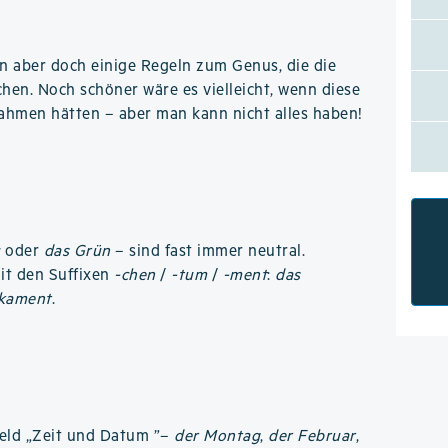
n aber doch einige Regeln zum Genus, die die
chen. Noch schöner wäre es vielleicht, wenn diese
ahmen hätten – aber man kann nicht alles haben!
u
oder
das Grün
– sind fast immer neutral.
mit den Suffixen
-chen
/
-tum
/
-ment
:
das
kament
.
eld „Zeit und Datum ”–
der Montag
,
der Februar
,