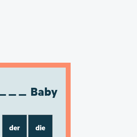
Baby
der
die