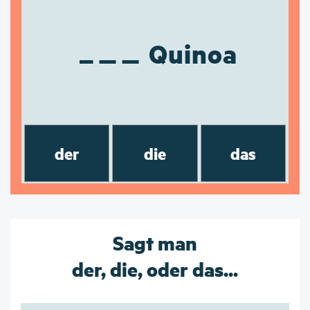
Quinoa
der
die
das
Sagt man
der, die, oder das...