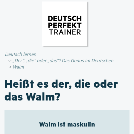
Direkt
zum
Inhalt
Deutsch lernen
„Der”, „die” oder „das”? Das Genus im Deutschen
Walm
Heißt es der, die oder
das Walm?
Walm ist maskulin