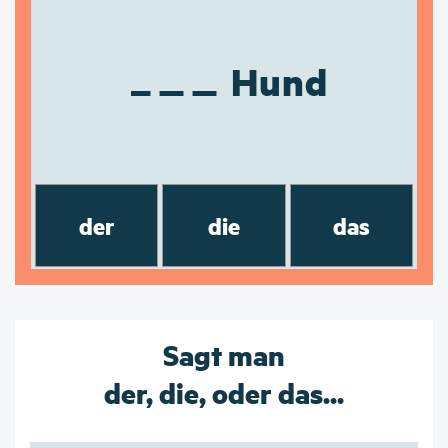
Hund
der
die
das
Sagt man
der, die, oder das...