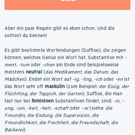
Aber ein paar Regeln gibt es eben schon. Und die
solltest du kennen!
Es gibt bestimmte Wortendungen (Suffixe), die zeigen
können, welches Genus ein Wort hat. Substantive mit
-
ment
,
-tum
oder
-chen
am Ende sind beispielsweise
meistens
neutral
(
das Medikament
,
das Datum
,
das
Mädchen
). Endet ein Wort auf
-ig
,
-ling
,
-ich
oder
-en
ist
das Wort sehr oft
maskulin
(zum Beispiel:
der Essig
,
der
Flüchtling
,
der Teppich
,
der Garten
). Suffixe, die man
fast nur bei
femininen
Substantiven findet, sind:
-in
,
-
ung
,
-ion
,
-keit
,
-heit
,
-schaft
oder
–ei
(siehe:
die
Freundin
,
die Endung
,
die Supervision
,
die
Freundlichkeit
,
die Frechheit
,
die Freundschaft
,
die
Bäckerei
).