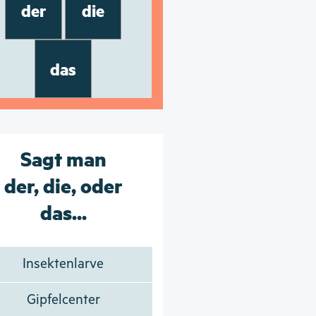
der
die
das
Sagt man
der, die, oder
das...
Insektenlarve
Gipfelcenter