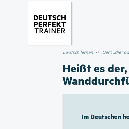
Deutsch lernen
„Der”, „die” 
Heißt es der,
Wanddurchf
Im Deutschen h