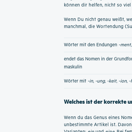
können dir helfen, nicht so vi
Wenn Du nicht genau weißt, wel
manchmal, die Wortendung (Su
Wörter mit den Endungen
-ment
endet das Nomen in der Grundfo
maskulin
Wörter mit
-in
,
-ung
,
-keit
,
-ion
,
-
Welches ist der korrekte 
Wenn du das Genus eines Nomen
unbestimmte Artikel ist. Davon
Varianten:
ein
und
eine
. Bei f