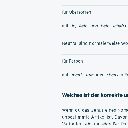
für Obstsorten
mit
-in
,
-keit
,
-ung
-heit
,
-schaft
o
Neutral sind normalerweise Wört
für Farben
mit
-ment
,
-tum
oder
-chen
am E
Welches ist der korrekte 
Wenn du das Genus eines Nomen
unbestimmte Artikel ist. Davon
Varianten:
ein
und
eine
. Bei f