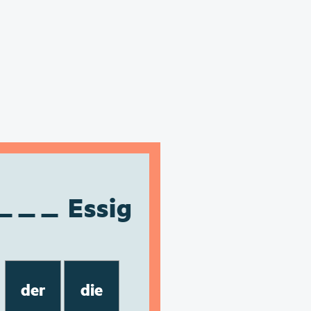
Essig
der
die