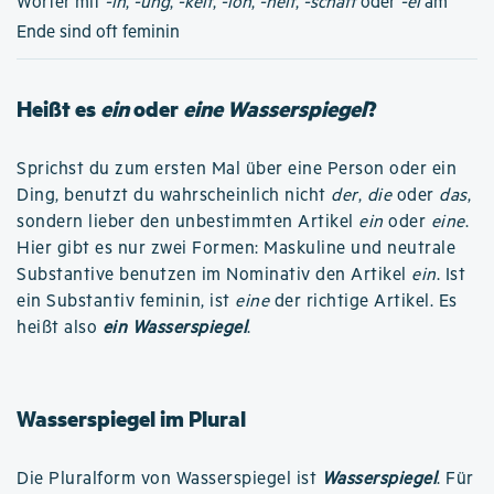
Wörter mit
-in
,
-ung
,
-keit
,
-ion
,
-heit
,
-schaft
oder
-ei
am
Ende sind oft feminin
Heißt es
ein
oder
eine Wasserspiegel
?
Sprichst du zum ersten Mal über eine Person oder ein
Ding, benutzt du wahrscheinlich nicht
der
,
die
oder
das
,
sondern lieber den unbestimmten Artikel
ein
oder
eine
.
Hier gibt es nur zwei Formen: Maskuline und neutrale
Substantive benutzen im Nominativ den Artikel
ein
. Ist
ein Substantiv feminin, ist
eine
der richtige Artikel. Es
heißt also
ein Wasserspiegel
.
Wasserspiegel im Plural
Die Pluralform von Wasserspiegel ist
Wasserspiegel
. Für