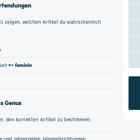
rtendungen
 zeigen, welchen Artikel du wahrscheinlich
n
=> feminin
keit
as Genus
n, den korrekten Artikel zu bestimmen:
e und Jahreszeiten, Himmelsrichtungen,