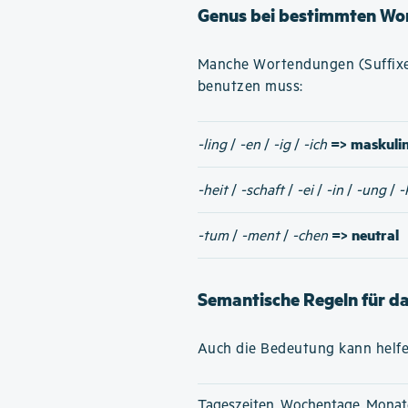
Genus bei bestimmten Wo
Manche Wortendungen (Suffixe)
benutzen muss:
=> maskuli
-ling
/
-en
/
-ig
/
-ich
-heit
/
-schaft
/
-ei
/
-in
/
-ung
/
-
=> neutral
-tum
/
-ment
/
-chen
Semantische Regeln für d
Auch die Bedeutung kann helfe
Tageszeiten, Wochentage, Monat