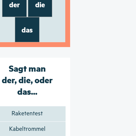
der
die
das
Sagt man
der, die, oder
das...
Raketentest
Kabeltrommel