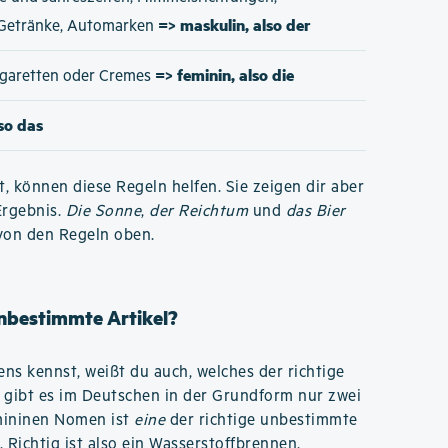
=> maskulin, also der
 Getränke, Automarken
=> feminin, also die
Zigaretten oder Cremes
lso das
t, können diese Regeln helfen. Sie zeigen dir aber
Ergebnis.
Die Sonne
,
der Reichtum
und
das Bier
von den Regeln oben.
unbestimmte Artikel?
s kennst, weißt du auch, welches der richtige
 gibt es im Deutschen in der Grundform nur zwei
emininen Nomen ist
eine
der richtige unbestimmte
. Richtig ist also ein Wasserstoffbrennen.