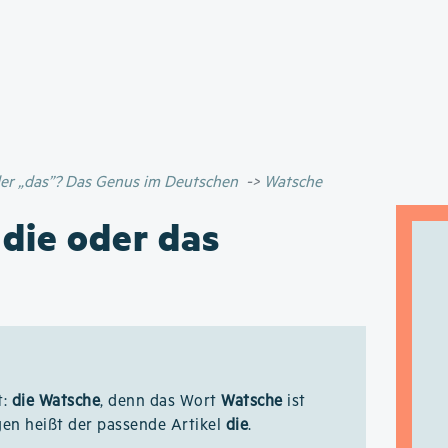
Direkt
zum
Inhalt
oder „das”? Das Genus im Deutschen
Watsche
 die oder das
t:
die Watsche
, denn das Wort
Watsche
ist
en heißt der passende Artikel
die
.