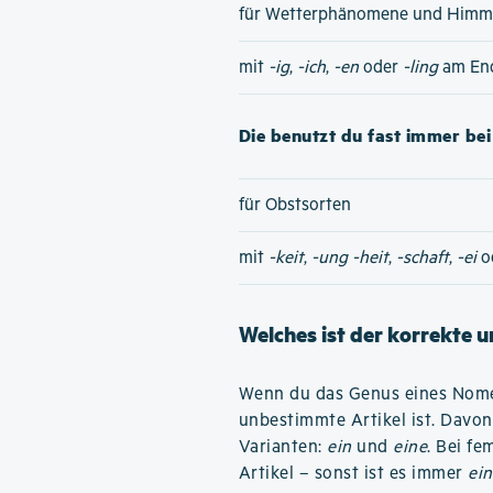
für Wetterphänomene und Himme
mit
-ig
,
-ich
,
-en
oder
-ling
am En
Die benutzt du fast immer bei 
für Obstsorten
mit
-keit
,
-ung
-heit
,
-schaft
,
-ei
o
Welches ist der korrekte 
Wenn du das Genus eines Nomen
unbestimmte Artikel ist. Davon
Varianten:
ein
und
eine
. Bei f
Artikel – sonst ist es immer
ein