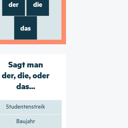
der
die
das
Sagt man
der, die, oder
das...
Studentenstreik
Baujahr