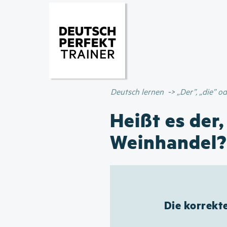
Deutsch lernen
„Der”, „die” 
Heißt es der,
Weinhandel?
Die korrekt