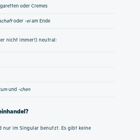
igaretten oder Cremes
schaft
oder
-ei
am Ende
er nicht immer!) neutral:
tum
und
-chen
Weinhandel?
 nur im Singular benutzt. Es gibt keine