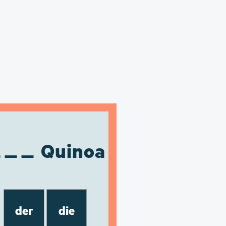
Quinoa
der
die