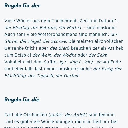
Regeln für
der
Viele Wörter aus dem Themenfeld „Zeit und Datum ”–
der Montag
,
der Februar
,
der Herbst
– sind maskulin.
Auch sehr viele Wetterphänomene sind männlich:
der
Sturm
,
der Hagel
,
der Schnee
. Die meisten alkoholischen
Getränke (nicht aber
das Bier
!) brauchen
der
als Artikel:
zum Beispiel
der Wein
,
der Wodka
oder
der Sekt
.
Vokabeln mit dem Suffix
-ig
/
-ling
/
-ich
/
-en
am Ende
sind ebenfalls fast immer maskulin; siehe:
der Essig
,
der
Flüchtling
,
der Teppich
,
der Garten
.
Regeln für
die
Fast alle Obstsorten (außer:
der Apfel
!) sind feminin.
Und es gibt viele Wortendungen, die man fast nur bei