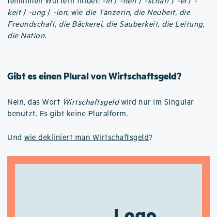
femininen Wörtern findet:
-in
/
-heit
/
-schaft
/
-ei
/
-
keit
/
-ung
/
-ion
; wie
die Tänzerin
,
die Neuheit
,
die
Freundschaft
,
die Bäckerei
,
die Sauberkeit
,
die Leitung
,
die Nation
.
Gibt es einen Plural von Wirtschaftsgeld?
Nein, das Wort
Wirtschaftsgeld
wird nur im Singular
benutzt. Es gibt keine Pluralform.
Und
wie dekliniert man Wirtschaftsgeld
?
Logo