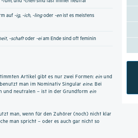
,
-tum
, und
-chen
sind fast immer neutral
rm auf
-ig
,
-ich
,
-ling
oder
-en
ist es meistens
heit
,
-schaft
oder
-ei
am Ende sind oft feminin
timmten Artikel gibt es nur zwei Formen:
ein
und
e benutzt man im Nominativ Singular
eine
. Bei
n und neutralen – ist in der Grundform
ein
tzt man, wenn für den Zuhörer (noch) nicht klar
ache man spricht – oder es auch gar nicht so