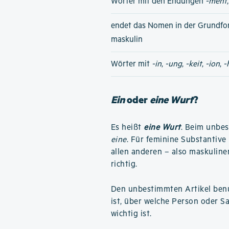
Wörter mit den Endungen
-ment
endet das Nomen in der Grundfo
maskulin
Wörter mit
-in
,
-ung
,
-keit
,
-ion
,
-
Ein
oder
eine Wurt
?
Es heißt
eine Wurt
. Beim unbes
eine
. Für feminine Substantiv
allen anderen – also maskuline
richtig.
Den unbestimmten Artikel benu
ist, über welche Person oder S
wichtig ist.