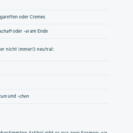
igaretten oder Cremes
schaft
oder
-ei
am Ende
er nicht immer!) neutral:
tum
und
-chen