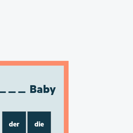
Baby
der
die