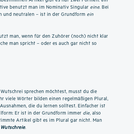
nbestimmten Artikel gibt es nur zwei Formen:
ein
ntive benutzt man im Nominativ Singular
eine
. Bei
n und neutralen – ist in der Grundform
ein
tzt man, wenn für den Zuhörer (noch) nicht klar
ache man spricht – oder es auch gar nicht so
 Wutschrei sprechen möchtest, musst du die
hr viele Wörter bilden einen regelmäßigen Plural,
 Ausnahmen, die du lernen solltest. Einfacher ist
ralform: Er ist in der Grundform immer
die
, also
timmte Artikel gibt es im Plural gar nicht. Man
 Wutschreie
.