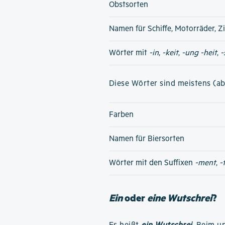
Obstsorten
Namen für Schiffe, Motorräder, Z
Wörter mit
-in
,
-keit
,
-ung
-heit
,
-
Diese Wörter sind meistens (ab
Farben
Namen für Biersorten
Wörter mit den Suffixen
-ment
,
-
Ein
oder
eine Wutschrei
?