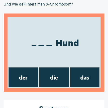
Und
wie dekliniert man X-Chromosom
?
Hund
der
die
das