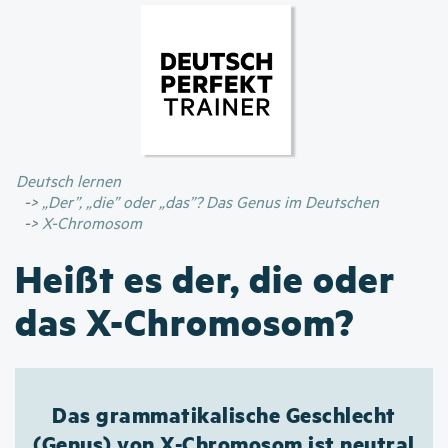
Direkt
zum
Inhalt
Deutsch lernen
„Der”, „die” oder „das”? Das Genus im Deutschen
X-Chromosom
Heißt es der, die oder
das X-Chromosom?
Das grammatikalische Geschlecht
(Genus) von X-Chromosom ist neutral