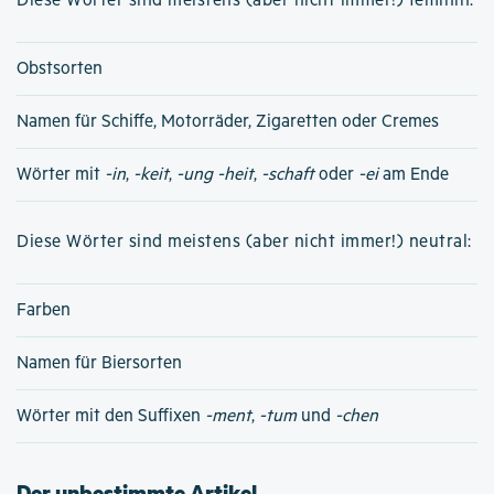
Diese Wörter sind meistens (aber nicht immer!) feminin:
Obstsorten
Namen für Schiffe, Motorräder, Zigaretten oder Cremes
Wörter mit
-in
,
-keit
,
-ung
-heit
,
-schaft
oder
-ei
am Ende
Diese Wörter sind meistens (aber nicht immer!) neutral:
Farben
Namen für Biersorten
Wörter mit den Suffixen
-ment
,
-tum
und
-chen
Der unbestimmte Artikel