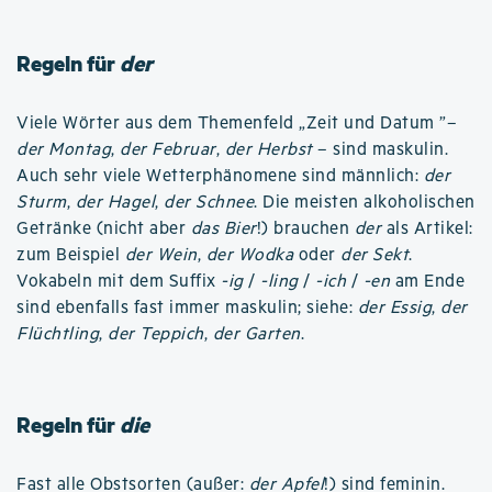
Regeln für
der
Viele Wörter aus dem Themenfeld „Zeit und Datum ”–
der Montag
,
der Februar
,
der Herbst
– sind maskulin.
Auch sehr viele Wetterphänomene sind männlich:
der
Sturm
,
der Hagel
,
der Schnee
. Die meisten alkoholischen
Getränke (nicht aber
das Bier
!) brauchen
der
als Artikel:
zum Beispiel
der Wein
,
der Wodka
oder
der Sekt
.
Vokabeln mit dem Suffix
-ig
/
-ling
/
-ich
/
-en
am Ende
sind ebenfalls fast immer maskulin; siehe:
der Essig
,
der
Flüchtling
,
der Teppich
,
der Garten
.
Regeln für
die
Fast alle Obstsorten (außer:
der Apfel
!) sind feminin.