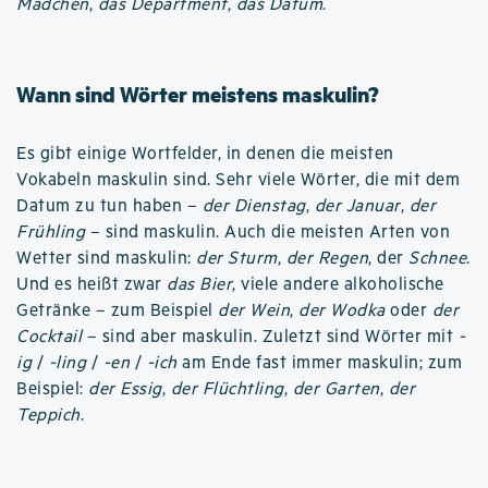
Mädchen
,
das Department
,
das Datum
.
Wann sind Wörter meistens maskulin?
Es gibt einige Wortfelder, in denen die meisten
Vokabeln maskulin sind. Sehr viele Wörter, die mit dem
Datum zu tun haben –
der Dienstag
,
der Januar
,
der
Frühling
– sind maskulin. Auch die meisten Arten von
Wetter sind maskulin:
der Sturm
,
der Regen
, der
Schnee
.
Und es heißt zwar
das Bier
, viele andere alkoholische
Getränke – zum Beispiel
der Wein
,
der Wodka
oder
der
Cocktail
– sind aber maskulin. Zuletzt sind Wörter mit
-
ig
/
-ling
/
-en
/
-ich
am Ende fast immer maskulin; zum
Beispiel:
der Essig
,
der Flüchtling
,
der Garten
,
der
Teppich
.