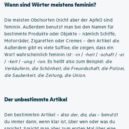
Wann sind Wörter meistens feminin?
Die meisten Obstsorten (nicht aber der Apfel) sind
feminin. Außerdem benutzt man bei den Namen für
bestimmte Produkte oder Objekte – nämlich Schiffe,
Motorräder, Zigaretten oder Cremes – den Artikel
die
.
Außerdem gibt es viele Suffixe, die zeigen, dass ein
Wort wahrscheinlich feminin ist:
-in
/
-heit
/
-schaft
/
-ei
/
-keit
/
-ung
/
-ion
. Es heißt also zum Beispiel:
die
Verkäuferin
,
die Schönheit
,
die Freundschaft
,
die Polizei
,
die Sauberkeit
,
die Zeitung
,
die Union
.
Der unbestimmte Artikel
Den bestimmten Artikel – also
der
,
die
,
das
– benutzt
du immer dann, wenn klar ist, über wen oder was du
sprichst. Spricht man aber zum ersten Mal über eine